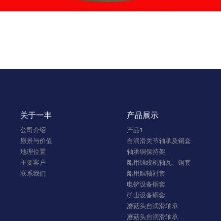
关于一丰
产品展示
公司介绍
产品1
愿景与价值
自润滑关节轴承及铜套
地理位置
轴承铜保持架
主要客户
船用锚绞机轴瓦、铜套
联系我们
船用艉轴衬套
电铲设备铜套
矿山设备铜套
蘑菇头自润滑轴承
蘑菇头自润滑轴承