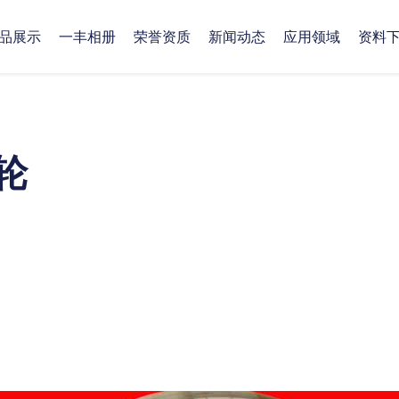
品展示
一丰相册
荣誉资质
新闻动态
应用领域
资料
生产现场
公司新闻
冶金业应用
公司介绍
涡轮
客户来访
造船业应用
愿景与价值
轨道交通
地理位置
油气应用