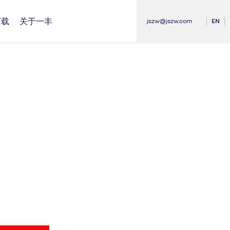
下载
关于一丰
jszw@jszw.com
EN
检测设备
行业新闻
光伏发电应用
主要客户
采矿设备应用
联系我们
工程机械应用